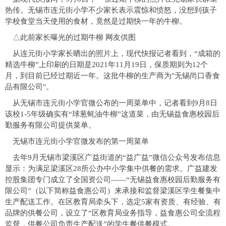
热传。无锡市连元街小学不少家长表示震惊和愤怒，没想到孩子
学校食堂当天使用的食材，竟然是过期快一年的牛柳。
△此前家长曝光的过期牛柳 网友供图
从连元街小学家长晒出的照片上，现代快报记者看到，“成箱的
精选牛柳”上印刷的日期是2021年11月19日，保质期则为12个
月，到目前已经过期近一年。这批牛柳的生产商为"无锡尚口香食
品有限公司"。
从无锡市连元街小学官微公布的一周菜单中，记者看到9月8日
该校1-5年级确实有“球葱蚝油牛柳”这道菜，由无锡益食惠校园后
勤服务有限公司提供菜单。
无锡市连元街小学官微发布的第一周菜单
去年9月无锡市梁溪区广益街道的“益广益”微信公众号发布信息
显示：为满足梁溪区28所公办中小学集中供餐的需求。广益建发
控股集团专门成立了全国资公司——“无锡益食惠校园后勤服务有
限公司”（以下简称益食惠公司）来承接和监督梁溪区学生餐集中
生产配送工作。在区教育局牵头下，选定5家有资质、有经验、有
品牌的供餐公司，设立了“区教育局业务指导，益食惠公司全流程
监督，供餐公司负责生产配送”的学生餐供餐模式。