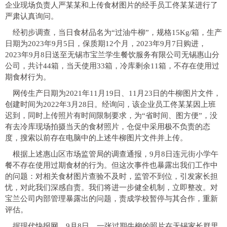
企业现场负责人严某某和上传食材图片的经手员工佟某某进行了
严肃认真询问。
经初步调查，当日食材品名为“过油牛柳”，规格15Kg/箱，生产
日期为2023年9月5日，保质期12个月，2023年9月7日购进，
2023年9月8日送至无锡市宝兰学生餐饮服务有限公司无锡惠山分
公司，共计44箱，当天使用33箱，冷库剩余11箱，不存在使用过
期食材行为。
网传生产日期为2021年11月19日、11月23日的牛柳图片文件，
创建时间为2022年3月28日。
经询问，该企业员工佟某某因上班
迟到，同时上传照片有时间限制要求，为“省时间、图方便”，没
有去冷库现场拍摄当天的食材照片，仓促中采用极不负责的态
度，搜索以前存在电脑中的上述牛柳图片文件并上传。
根据上述惠山区市场监管局的调查通报，9月8日连元街小学午
餐不存在使用过期食材的行为。但这次事件也暴露出我们工作中
的问题：对相关食材图片查验不及时，监管不到位，引发家长担
忧，对此我们深感自责。我们将进一步健全机制，立即整改。
对
宝兰公司内部管理暴露出的问题
，
责成学校暂停与其合作
，重新
评估。
据现代快报网，9月8日，一张过期牛柳的照片在无锡家长群里